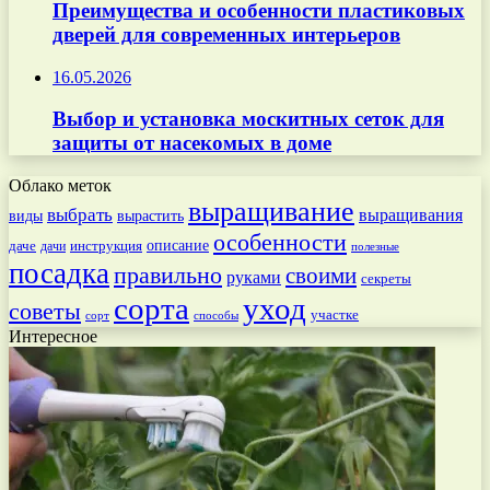
Преимущества и особенности пластиковых
дверей для современных интерьеров
16.05.2026
Выбор и установка москитных сеток для
защиты от насекомых в доме
Облако меток
выращивание
выбрать
выращивания
вырастить
виды
особенности
даче
инструкция
описание
дачи
полезные
посадка
правильно
своими
руками
секреты
сорта
уход
советы
участке
способы
сорт
Интересное