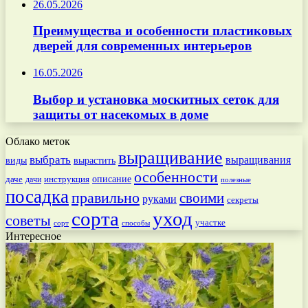
26.05.2026
Преимущества и особенности пластиковых
дверей для современных интерьеров
16.05.2026
Выбор и установка москитных сеток для
защиты от насекомых в доме
Облако меток
выращивание
выбрать
выращивания
вырастить
виды
особенности
даче
инструкция
описание
дачи
полезные
посадка
правильно
своими
руками
секреты
сорта
уход
советы
участке
способы
сорт
Интересное