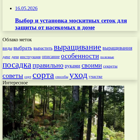
16.05.2026
Выбор и установка москитных сеток для
защиты от насекомых в доме
Облако меток
выращивание
выбрать
выращивания
вырастить
виды
особенности
даче
инструкция
описание
дачи
полезные
посадка
правильно
своими
руками
секреты
сорта
уход
советы
участке
способы
сорт
Интересное