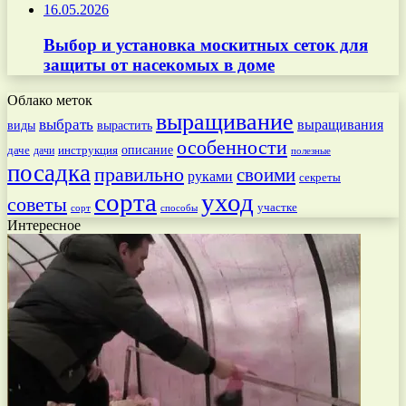
16.05.2026
Выбор и установка москитных сеток для
защиты от насекомых в доме
Облако меток
выращивание
выбрать
выращивания
вырастить
виды
особенности
даче
инструкция
описание
дачи
полезные
посадка
правильно
своими
руками
секреты
сорта
уход
советы
участке
способы
сорт
Интересное