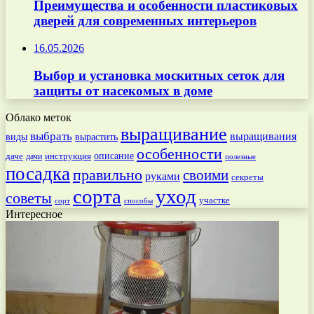
Преимущества и особенности пластиковых
дверей для современных интерьеров
16.05.2026
Выбор и установка москитных сеток для
защиты от насекомых в доме
Облако меток
выращивание
выбрать
выращивания
вырастить
виды
особенности
даче
инструкция
описание
дачи
полезные
посадка
правильно
своими
руками
секреты
сорта
уход
советы
участке
способы
сорт
Интересное