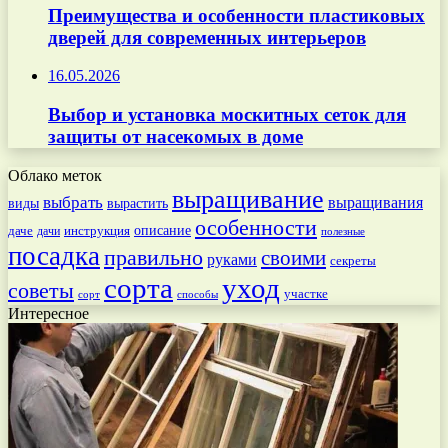
Преимущества и особенности пластиковых
дверей для современных интерьеров
16.05.2026
Выбор и установка москитных сеток для
защиты от насекомых в доме
Облако меток
выращивание
выбрать
выращивания
вырастить
виды
особенности
даче
инструкция
описание
дачи
полезные
посадка
правильно
своими
руками
секреты
сорта
уход
советы
участке
способы
сорт
Интересное