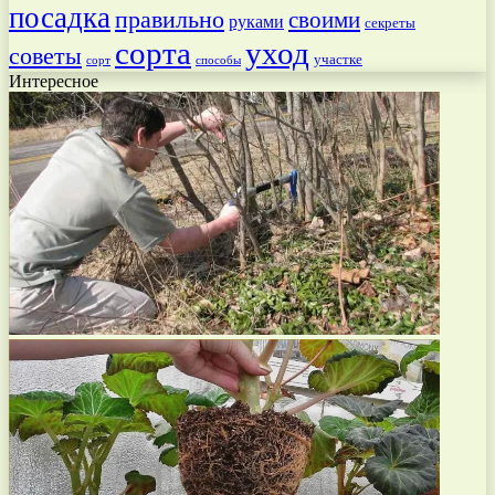
посадка
правильно
своими
руками
секреты
сорта
уход
советы
участке
способы
сорт
Интересное