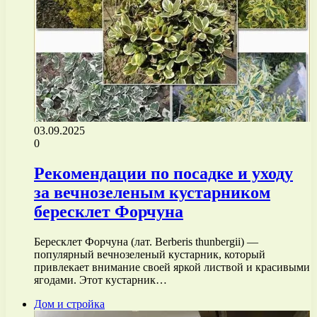
03.09.2025
0
Рекомендации по посадке и уходу
за вечнозеленым кустарником
бересклет Форчуна
Бересклет Форчуна (лат. Berberis thunbergii) —
популярный вечнозеленый кустарник, который
привлекает внимание своей яркой листвой и красивыми
ягодами. Этот кустарник…
Дом и стройка