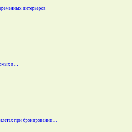
овременных интерьеров
екомых в…
билетах при бронировании…