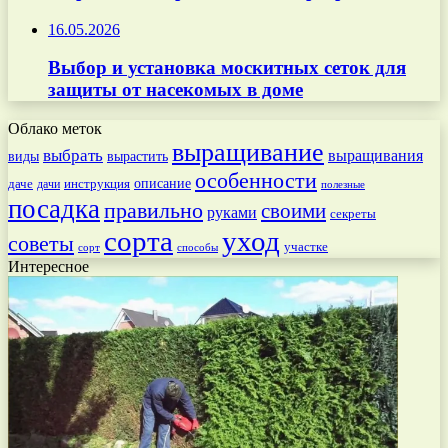
16.05.2026
Выбор и установка москитных сеток для
защиты от насекомых в доме
Облако меток
выращивание
выбрать
выращивания
вырастить
виды
особенности
даче
инструкция
описание
дачи
полезные
посадка
правильно
своими
руками
секреты
сорта
уход
советы
участке
способы
сорт
Интересное