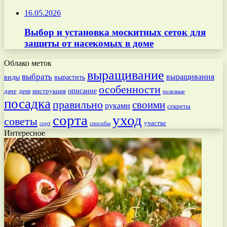
16.05.2026
Выбор и установка москитных сеток для
защиты от насекомых в доме
Облако меток
выращивание
выбрать
выращивания
вырастить
виды
особенности
даче
инструкция
описание
дачи
полезные
посадка
правильно
своими
руками
секреты
сорта
уход
советы
участке
способы
сорт
Интересное