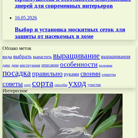
дверей для современных интерьеров
16.05.2026
Выбор и установка москитных сеток для
защиты от насекомых в доме
Облако меток
выращивание
выбрать
выращивания
вырастить
виды
особенности
даче
инструкция
описание
дачи
полезные
посадка
правильно
своими
руками
секреты
сорта
уход
советы
участке
способы
сорт
Интересное