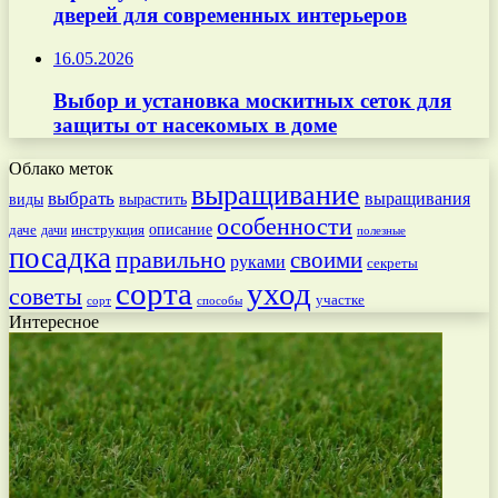
дверей для современных интерьеров
16.05.2026
Выбор и установка москитных сеток для
защиты от насекомых в доме
Облако меток
выращивание
выбрать
выращивания
вырастить
виды
особенности
даче
инструкция
описание
дачи
полезные
посадка
правильно
своими
руками
секреты
сорта
уход
советы
участке
способы
сорт
Интересное