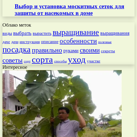
Выбор и установка москитных сеток для
защиты от насекомых в доме
Облако меток
выращивание
выбрать
выращивания
вырастить
виды
особенности
даче
инструкция
описание
дачи
полезные
посадка
правильно
своими
руками
секреты
сорта
уход
советы
участке
способы
сорт
Интересное