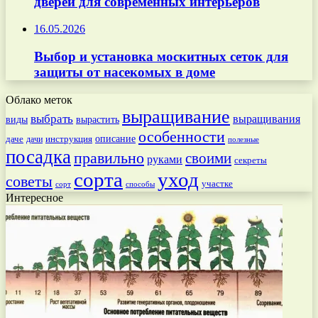
дверей для современных интерьеров
16.05.2026
Выбор и установка москитных сеток для
защиты от насекомых в доме
Облако меток
выращивание
выбрать
выращивания
вырастить
виды
особенности
даче
инструкция
описание
дачи
полезные
посадка
правильно
своими
руками
секреты
сорта
уход
советы
участке
способы
сорт
Интересное