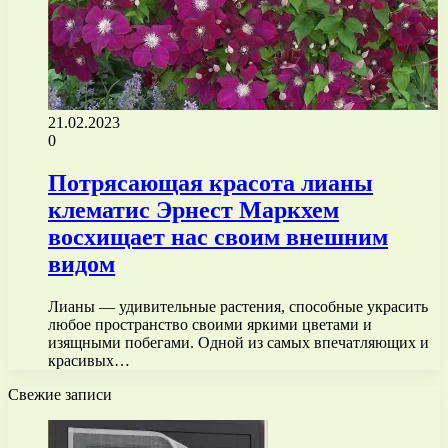
21.02.2023
0
Потрясающая красота лианы
клематис Эрнест Маркхем
восхищает нас своим внешним
видом
Лианы — удивительные растения, способные украсить
любое пространство своими яркими цветами и
изящными побегами. Одной из самых впечатляющих и
красивых…
Свежие записи