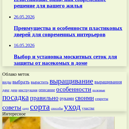
решение для вашего жилья
26.05.2026
Преимущества и особенности пластиковых
дверей для современных интерьеров
16.05.2026
Выбор и установка москитных сеток для
защиты от насекомых в доме
Облако меток
выращивание
выбрать
выращивания
вырастить
виды
особенности
даче
инструкция
описание
дачи
полезные
посадка
правильно
своими
руками
секреты
сорта
уход
советы
участке
способы
сорт
Интересное