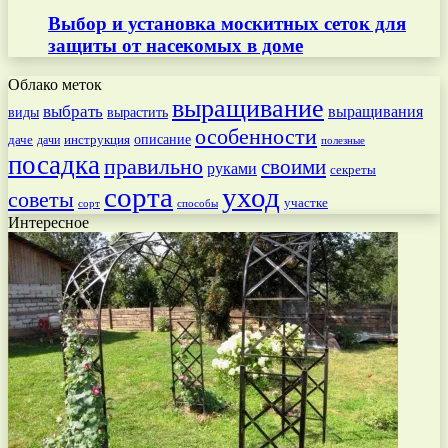
Выбор и установка москитных сеток для
защиты от насекомых в доме
Облако меток
выращивание
выбрать
выращивания
вырастить
виды
особенности
даче
инструкция
описание
дачи
полезные
посадка
правильно
своими
руками
секреты
сорта
уход
советы
участке
способы
сорт
Интересное