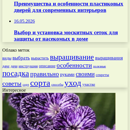
Преимущества и особенности пластиковых
дверей для современных интерьеров
16.05.2026
Выбор и установка москитных сеток для
защиты от насекомых в доме
Облако меток
выращивание
выбрать
выращивания
вырастить
виды
особенности
даче
инструкция
описание
дачи
полезные
посадка
правильно
своими
руками
секреты
сорта
уход
советы
участке
способы
сорт
Интересное