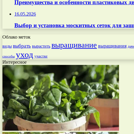
Преимущества и особенности пластиковых дв
16.05.2026
Выбор и установка москитных сеток для защ
Облако меток
выращивание
выбрать
выращивания
вырастить
виды
дач
уход
участке
способы
Интересное