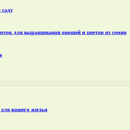
 саду
еток для выращивания овощей и цветов из семян
е
 для вашего жилья