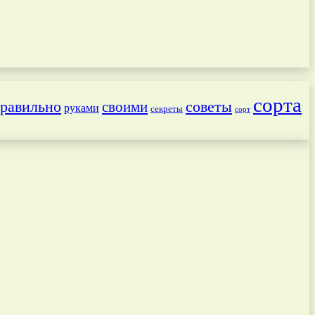
сорта
равильно
советы
своими
руками
секреты
сорт