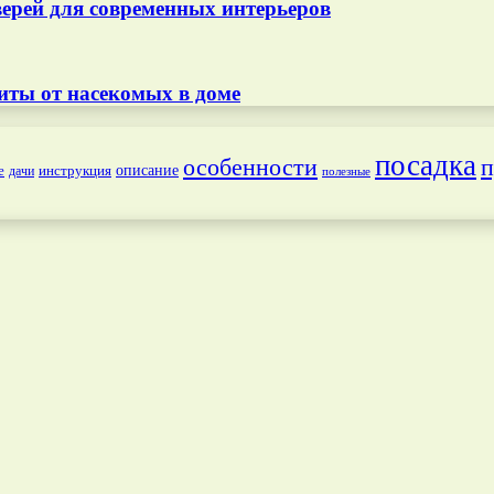
ерей для современных интерьеров
иты от насекомых в доме
посадка
особенности
п
е
инструкция
описание
дачи
полезные