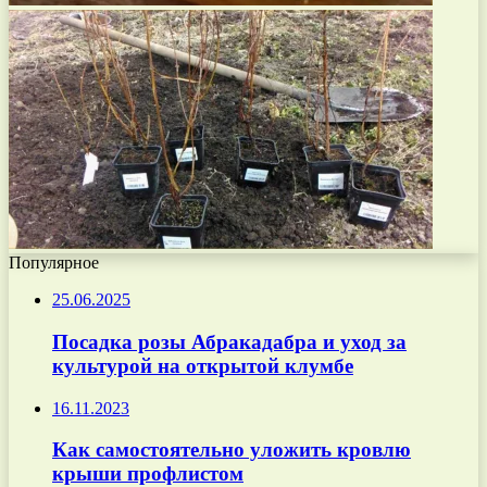
Популярное
25.06.2025
Посадка розы Абракадабра и уход за
культурой на открытой клумбе
16.11.2023
Как самостоятельно уложить кровлю
крыши профлистом