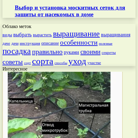
Выбор и установка москитных сеток для
защиты от насекомых в доме
Облако меток
выращивание
выбрать
выращивания
вырастить
виды
особенности
даче
инструкция
описание
дачи
полезные
посадка
правильно
своими
руками
секреты
сорта
уход
советы
участке
способы
сорт
Интересное