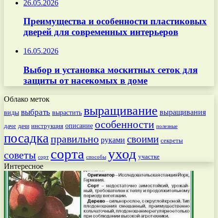
26.05.2026
Преимущества и особенности пластиковых
дверей для современных интерьеров
16.05.2026
Выбор и установка москитных сеток для
защиты от насекомых в доме
Облако меток
выращивание
выбрать
выращивания
вырастить
виды
особенности
даче
инструкция
описание
дачи
полезные
посадка
правильно
своими
руками
секреты
сорта
уход
советы
участке
способы
сорт
Интересное