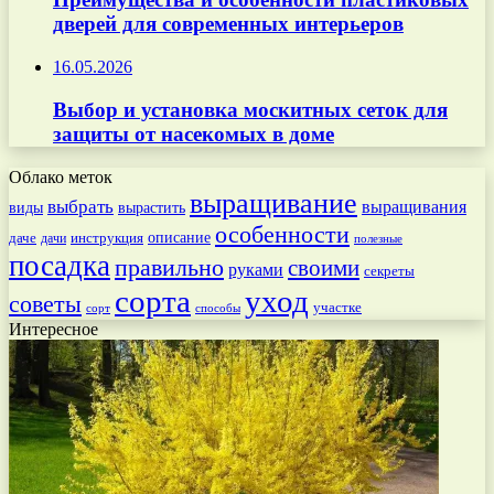
дверей для современных интерьеров
16.05.2026
Выбор и установка москитных сеток для
защиты от насекомых в доме
Облако меток
выращивание
выбрать
выращивания
вырастить
виды
особенности
даче
инструкция
описание
дачи
полезные
посадка
правильно
своими
руками
секреты
сорта
уход
советы
участке
способы
сорт
Интересное