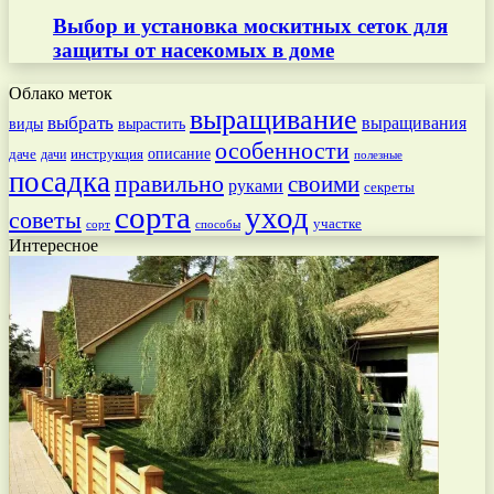
Выбор и установка москитных сеток для
защиты от насекомых в доме
Облако меток
выращивание
выбрать
выращивания
вырастить
виды
особенности
даче
инструкция
описание
дачи
полезные
посадка
правильно
своими
руками
секреты
сорта
уход
советы
участке
способы
сорт
Интересное