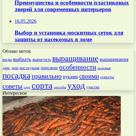
Преимущества и особенности пластиковых
дверей для современных интерьеров
16.05.2026
Выбор и установка москитных сеток для
защиты от насекомых в доме
Облако меток
выращивание
выбрать
выращивания
вырастить
виды
особенности
даче
инструкция
описание
дачи
полезные
посадка
правильно
своими
руками
секреты
сорта
уход
советы
участке
способы
сорт
Интересное