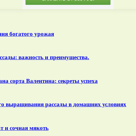
ния богатого урожая
ссады: важность и преимущества.
на сорта Валентина: секреты успеха
ого выращивания рассады в домашних условиях
т и сочная мякоть