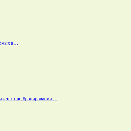
екомых в…
билетах при бронировании…