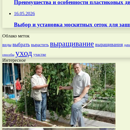
Преимущества и особенности пластиковых дв
16.05.2026
Выбор и установка москитных сеток для защ
Облако меток
выращивание
выбрать
выращивания
вырастить
виды
дач
уход
участке
способы
Интересное