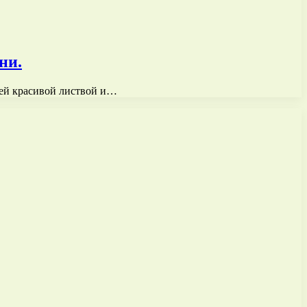
ни.
оей красивой листвой и…