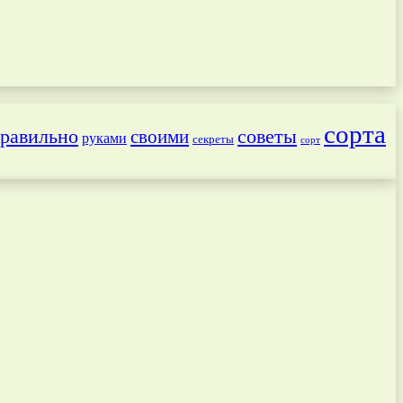
сорта
равильно
советы
своими
руками
секреты
сорт