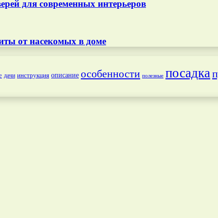
ерей для современных интерьеров
иты от насекомых в доме
посадка
особенности
п
е
инструкция
описание
дачи
полезные