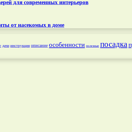
ерей для современных интерьеров
иты от насекомых в доме
посадка
особенности
п
е
инструкция
описание
дачи
полезные