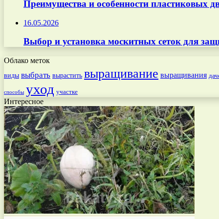
Преимущества и особенности пластиковых дв
16.05.2026
Выбор и установка москитных сеток для защ
Облако меток
выращивание
выбрать
выращивания
вырастить
виды
дач
уход
участке
способы
Интересное