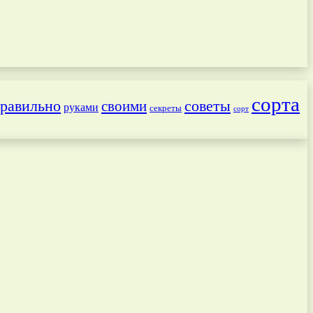
сорта
равильно
советы
своими
руками
секреты
сорт