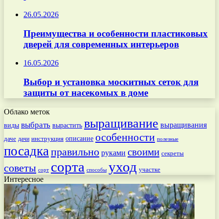
26.05.2026
Преимущества и особенности пластиковых
дверей для современных интерьеров
16.05.2026
Выбор и установка москитных сеток для
защиты от насекомых в доме
Облако меток
выращивание
выбрать
выращивания
вырастить
виды
особенности
даче
инструкция
описание
дачи
полезные
посадка
правильно
своими
руками
секреты
сорта
уход
советы
участке
способы
сорт
Интересное