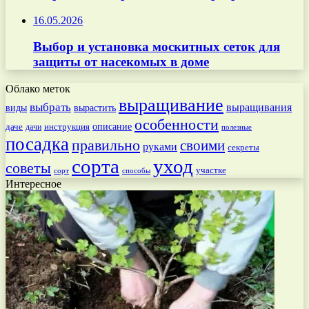
16.05.2026
Выбор и установка москитных сеток для
защиты от насекомых в доме
Облако меток
выращивание
выбрать
выращивания
вырастить
виды
особенности
даче
инструкция
описание
дачи
полезные
посадка
правильно
своими
руками
секреты
сорта
уход
советы
участке
способы
сорт
Интересное