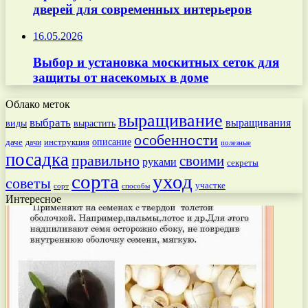
дверей для современных интерьеров
16.05.2026
Выбор и установка москитных сеток для
защиты от насекомых в доме
Облако меток
выращивание
выбрать
выращивания
вырастить
виды
особенности
даче
инструкция
описание
дачи
полезные
посадка
правильно
своими
руками
секреты
сорта
уход
советы
участке
способы
сорт
Интересное