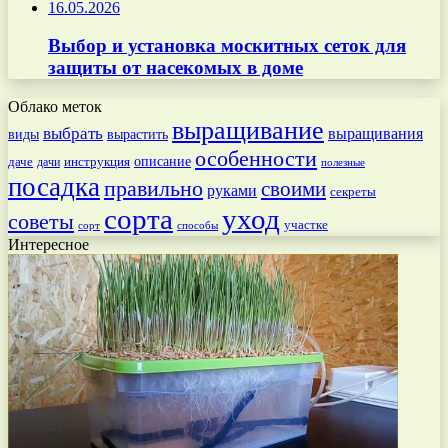
16.05.2026
Выбор и установка москитных сеток для
защиты от насекомых в доме
Облако меток
выращивание
выбрать
выращивания
вырастить
виды
особенности
даче
инструкция
описание
дачи
полезные
посадка
правильно
своими
руками
секреты
сорта
уход
советы
участке
способы
сорт
Интересное