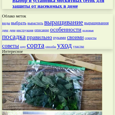
Выбор и установка москитных сеток для
защиты от насекомых в доме
Облако меток
выращивание
выбрать
выращивания
вырастить
виды
особенности
даче
инструкция
описание
дачи
полезные
посадка
правильно
своими
руками
секреты
сорта
уход
советы
участке
способы
сорт
Интересное