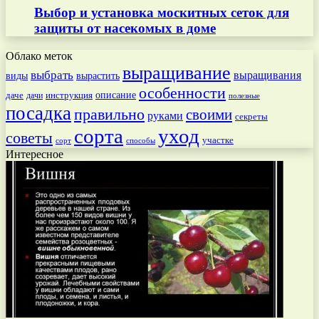
Выбор и установка москитных сеток для
защиты от насекомых в доме
Облако меток
выращивание
выбрать
выращивания
вырастить
виды
особенности
даче
инструкция
описание
дачи
полезные
посадка
правильно
своими
руками
секреты
сорта
уход
советы
участке
способы
сорт
Интересное