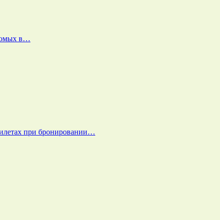
екомых в…
билетах при бронировании…