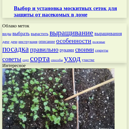
Выбор и установка москитных сеток для
защиты от насекомых в доме
Облако меток
выращивание
выбрать
выращивания
вырастить
виды
особенности
даче
инструкция
описание
дачи
полезные
посадка
правильно
своими
руками
секреты
сорта
уход
советы
участке
способы
сорт
Интересное