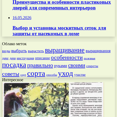
Преимущества и особенности пластиковых
дверей для современных интерьеров
16.05.2026
Выбор и установка москитных сеток для
защиты от насекомых в доме
Облако меток
выращивание
выбрать
выращивания
вырастить
виды
особенности
даче
инструкция
описание
дачи
полезные
посадка
правильно
своими
руками
секреты
сорта
уход
советы
участке
способы
сорт
Интересное