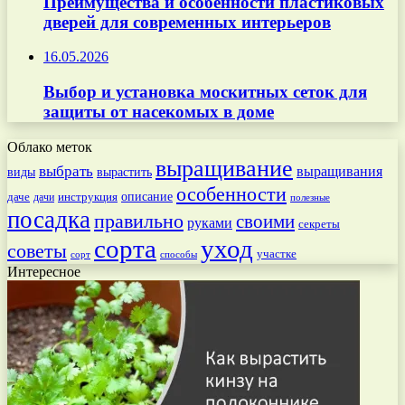
Преимущества и особенности пластиковых
дверей для современных интерьеров
16.05.2026
Выбор и установка москитных сеток для
защиты от насекомых в доме
Облако меток
выращивание
выбрать
выращивания
вырастить
виды
особенности
даче
инструкция
описание
дачи
полезные
посадка
правильно
своими
руками
секреты
сорта
уход
советы
участке
способы
сорт
Интересное