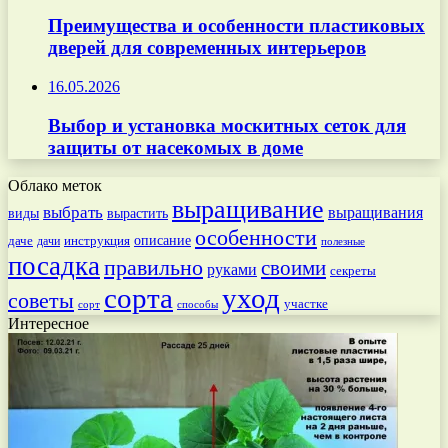
Преимущества и особенности пластиковых
дверей для современных интерьеров
16.05.2026
Выбор и установка москитных сеток для
защиты от насекомых в доме
Облако меток
выращивание
выбрать
выращивания
вырастить
виды
особенности
даче
инструкция
описание
дачи
полезные
посадка
правильно
своими
руками
секреты
сорта
уход
советы
участке
способы
сорт
Интересное