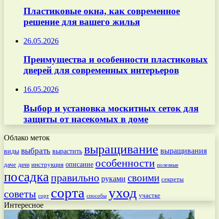
Пластиковые окна, как современное
решение для вашего жилья
26.05.2026
Преимущества и особенности пластиковых
дверей для современных интерьеров
16.05.2026
Выбор и установка москитных сеток для
защиты от насекомых в доме
Облако меток
выращивание
выбрать
выращивания
вырастить
виды
особенности
даче
инструкция
описание
дачи
полезные
посадка
правильно
своими
руками
секреты
сорта
уход
советы
участке
способы
сорт
Интересное