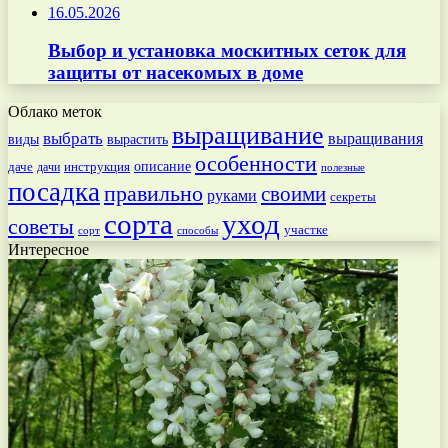
16.05.2026
Выбор и установка москитных сеток для
защиты от насекомых в доме
Облако меток
выращивание
выбрать
выращивания
вырастить
виды
особенности
даче
инструкция
описание
дачи
полезные
посадка
правильно
своими
руками
секреты
сорта
уход
советы
участке
способы
сорт
Интересное