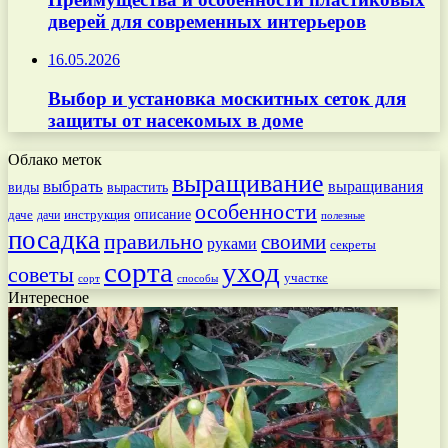
дверей для современных интерьеров
16.05.2026
Выбор и установка москитных сеток для
защиты от насекомых в доме
Облако меток
выращивание
выбрать
выращивания
вырастить
виды
особенности
даче
инструкция
описание
дачи
полезные
посадка
правильно
своими
руками
секреты
сорта
уход
советы
участке
способы
сорт
Интересное