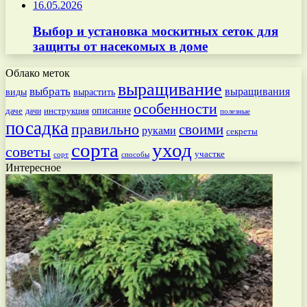
16.05.2026
Выбор и установка москитных сеток для
защиты от насекомых в доме
Облако меток
выращивание
выбрать
выращивания
вырастить
виды
особенности
даче
инструкция
описание
дачи
полезные
посадка
правильно
своими
руками
секреты
сорта
уход
советы
участке
способы
сорт
Интересное