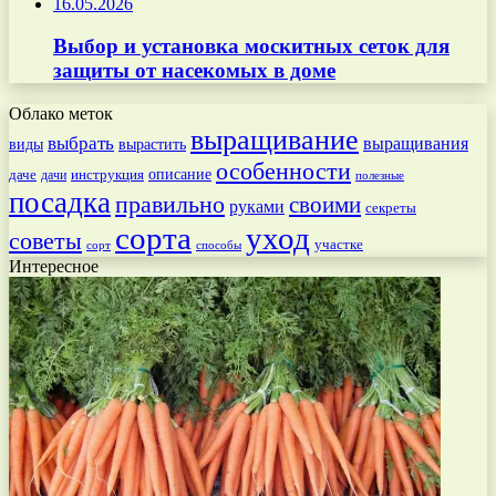
16.05.2026
Выбор и установка москитных сеток для
защиты от насекомых в доме
Облако меток
выращивание
выбрать
выращивания
вырастить
виды
особенности
даче
инструкция
описание
дачи
полезные
посадка
правильно
своими
руками
секреты
сорта
уход
советы
участке
способы
сорт
Интересное