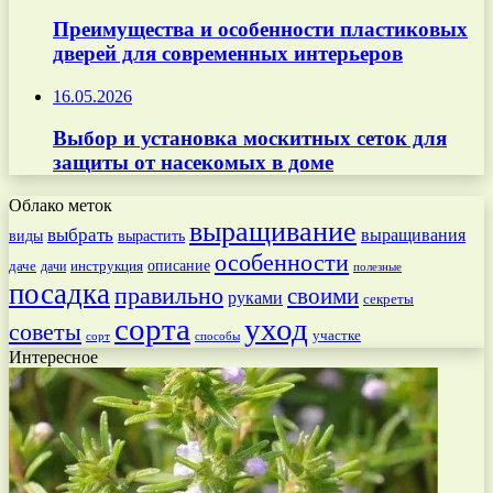
Преимущества и особенности пластиковых
дверей для современных интерьеров
16.05.2026
Выбор и установка москитных сеток для
защиты от насекомых в доме
Облако меток
выращивание
выбрать
выращивания
вырастить
виды
особенности
даче
инструкция
описание
дачи
полезные
посадка
правильно
своими
руками
секреты
сорта
уход
советы
участке
способы
сорт
Интересное