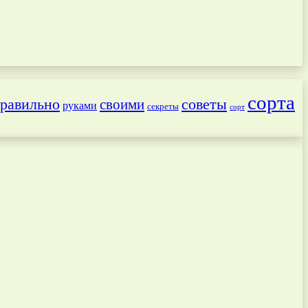
сорта
равильно
советы
своими
руками
секреты
сорт