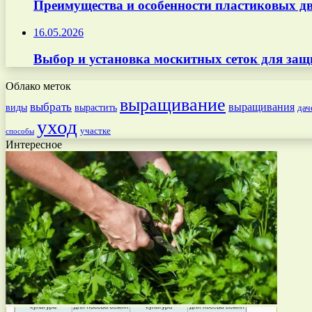
Преимущества и особенности пластиковых дв
16.05.2026
Выбор и установка москитных сеток для защ
Облако меток
выращивание
выбрать
выращивания
вырастить
виды
дач
уход
участке
способы
Интересное