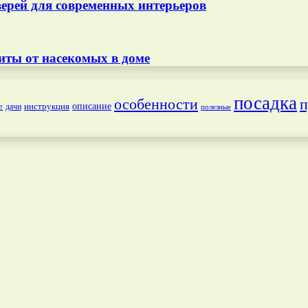
ерей для современных интерьеров
иты от насекомых в доме
посадка
особенности
п
е
инструкция
описание
дачи
полезные