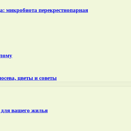
а: микробиота перекрестнопарная
олому
осева, цветы и советы
 для вашего жилья