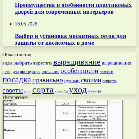
Преимущества и особенности пластиковых
дверей для современных интерьеров
16.05.2026
Выбор и установка москитных сеток для
защиты от насекомых в доме
Облако меток
выращивание
выбрать
выращивания
вырастить
виды
особенности
даче
инструкция
описание
дачи
полезные
посадка
правильно
своими
руками
секреты
сорта
уход
советы
участке
способы
сорт
Интересное