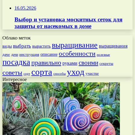
16.05.2026
Выбор и установка москитных сеток для
защиты от насекомых в доме
Облако меток
выращивание
выбрать
выращивания
вырастить
виды
особенности
даче
инструкция
описание
дачи
полезные
посадка
правильно
своими
руками
секреты
сорта
уход
советы
участке
способы
сорт
Интересное