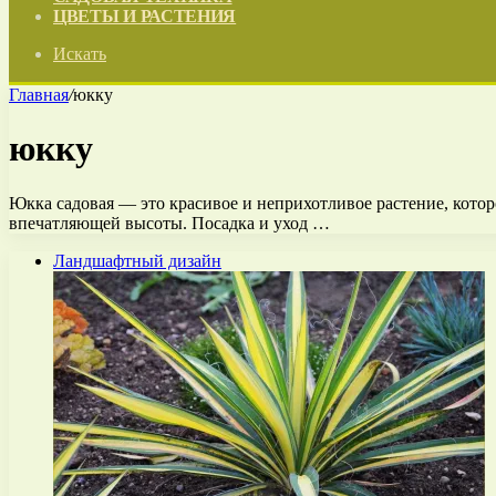
ЦВЕТЫ И РАСТЕНИЯ
Искать
Главная
/
юкку
юкку
Юкка садовая — это красивое и неприхотливое растение, котор
впечатляющей высоты. Посадка и уход …
Ландшафтный дизайн