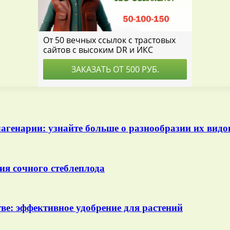
агенарии: узнайте больше о разнообразии их видо
я сочного стеблеплода
ве: эффективное удобрение для растений