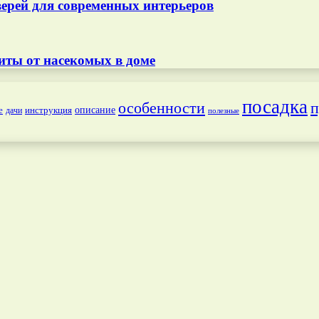
ерей для современных интерьеров
иты от насекомых в доме
посадка
особенности
п
е
инструкция
описание
дачи
полезные