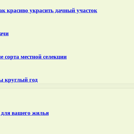
ак красиво украсить дачный участок
ачи
 сорта местной селекции
ы круглый год
 для вашего жилья