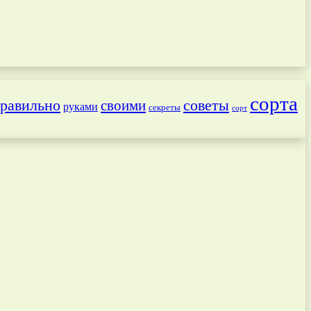
сорта
равильно
советы
своими
руками
секреты
сорт