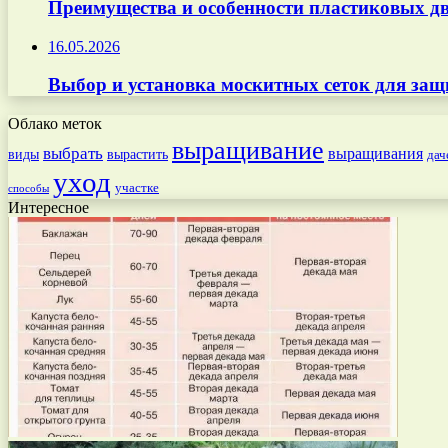
Преимущества и особенности пластиковых дв
16.05.2026
Выбор и установка москитных сеток для защ
Облако меток
выращивание
выбрать
выращивания
вырастить
виды
дач
уход
участке
способы
Интересное