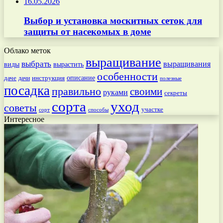
16.05.2026
Выбор и установка москитных сеток для
защиты от насекомых в доме
Облако меток
выращивание
выбрать
выращивания
вырастить
виды
особенности
даче
инструкция
описание
дачи
полезные
посадка
правильно
своими
руками
секреты
сорта
уход
советы
участке
способы
сорт
Интересное