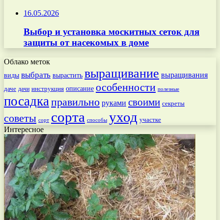
16.05.2026
Выбор и установка москитных сеток для
защиты от насекомых в доме
Облако меток
выращивание
выбрать
выращивания
вырастить
виды
особенности
даче
инструкция
описание
дачи
полезные
посадка
правильно
своими
руками
секреты
сорта
уход
советы
участке
способы
сорт
Интересное