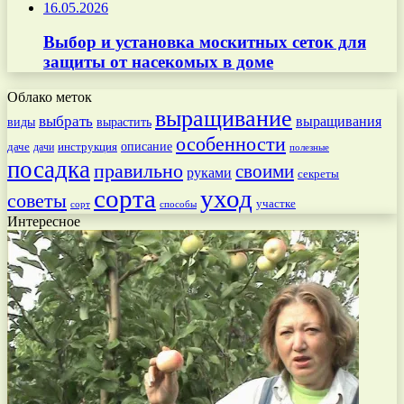
16.05.2026
Выбор и установка москитных сеток для
защиты от насекомых в доме
Облако меток
выращивание
выбрать
выращивания
вырастить
виды
особенности
даче
инструкция
описание
дачи
полезные
посадка
правильно
своими
руками
секреты
сорта
уход
советы
участке
способы
сорт
Интересное